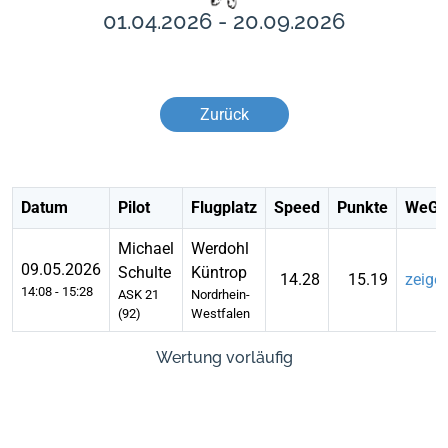
01.04.2026 - 20.09.2026
Zurück
Datum
Pilot
Flugplatz
Speed
Punkte
WeGli
Michael
Werdohl
09.05.2026
Schulte
Küntrop
14.28
15.19
zeige
14:08 - 15:28
ASK 21
Nordrhein-
(92)
Westfalen
Wertung vorläufig